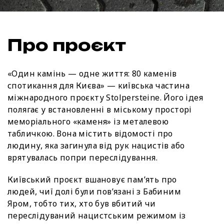
Про проєкт
«Один камінь — одне життя: 80 каменів
спотикання для Києва» — київська частина
міжнародного проєкту Stolpersteine. Його ідея
полягає у встановленні в міському просторі
меморіального «каменя» із металевою
табличкою. Вона містить відомості про
людину, яка загинула від рук нацистів або
врятувалась попри переслідування.
Київський проєкт вшановує пам’ять про
людей, чиї долі були пов’язані з Бабиним
Яром, тобто тих, хто був вбитий чи
переслідуваний нацистським режимом із