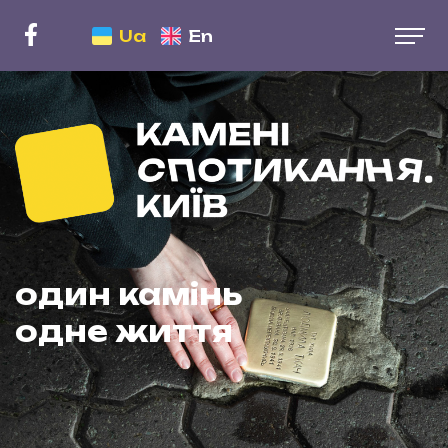
En
Ua
один камінь
одне життя