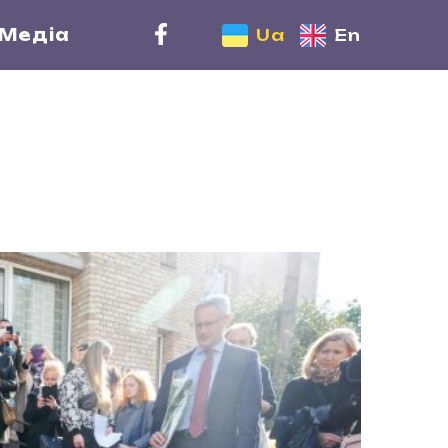
Медіа
Ua
En