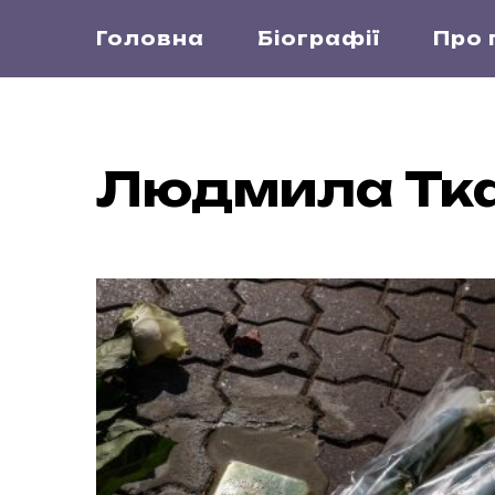
Головна
Біографії
Про 
Людмила Тк