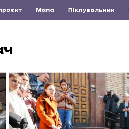
проєкт
Мапа
Піклувальник
ач