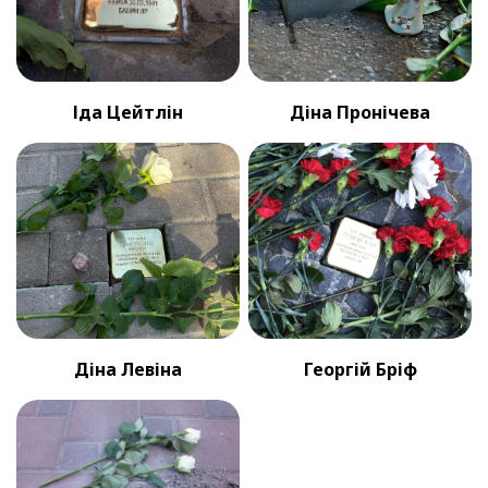
Іда Цейтлін
Діна Пронічева
Діна Левіна
Георгій Бріф