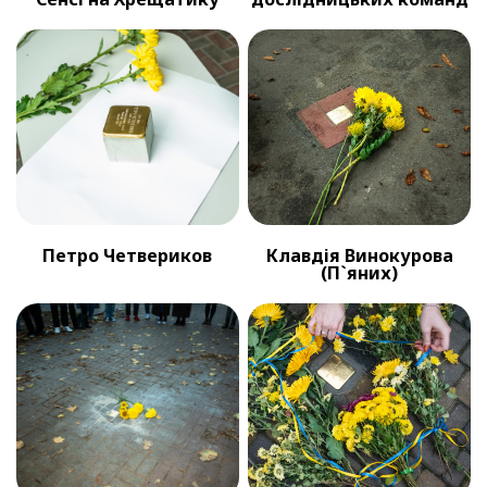
Петро Четвериков
Клавдія Винокурова
(П`яних)