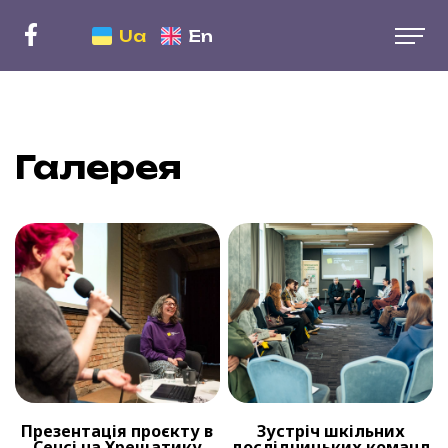
En
Ua
Галерея
Презентація проєкту в
Зустріч шкільних
Сенсі на Хрещатику
дослідницьких команд