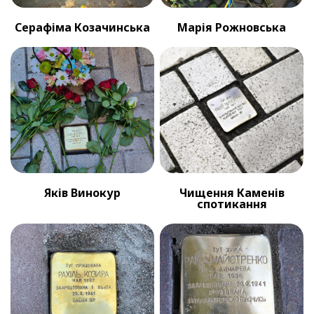
Серафіма Козачинська
Марія Рожновська
Яків Винокур
Чищення Каменів
спотикання