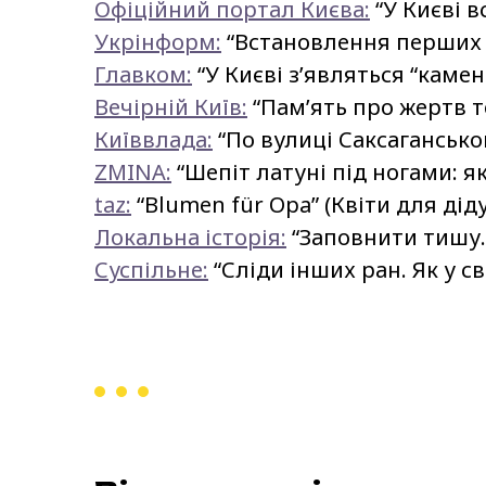
Офіційний портал Києва:
“У Києві 
Укрінформ:
“Встановлення перших “
Главком:
“У Києві з’являться “каме
Вечірній Київ:
“Пам’ять про жертв т
Київвлада:
“По вулиці Саксагансько
ZMINA:
“Шепіт латуні під ногами: я
taz:
“Blumen für Opa” (Квіти для діду
Локальна історія:
“Заповнити тишу. 
Суспільне:
“Сліди інших ран. Як у св