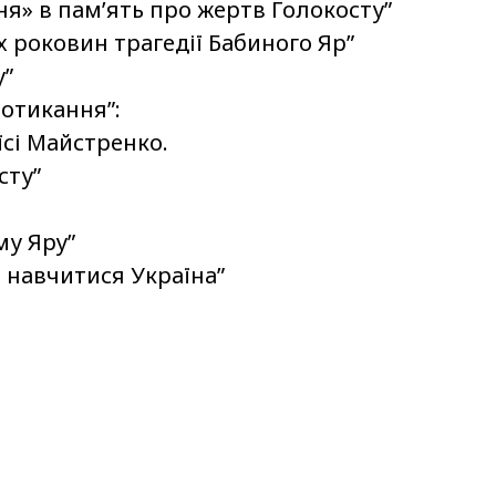
ня» в пам’ять про жертв Голокосту”
х роковин трагедії Бабиного Яр”
у”
потикання”:
їсі Майстренко.
сту”
му Яру”
е навчитися Україна”