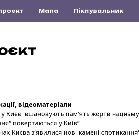
проєкт
Мапа
Піклувальник
оєкт
кації, відеоматеріали
: у Києві вшановують пам’ять жертв нацизм
ня” повертаються у Київ”
ах Києва з’явилися нові камені спотикання