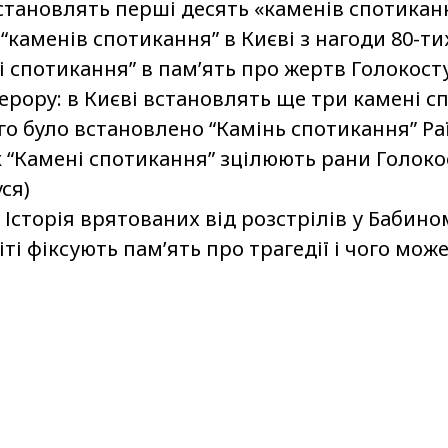
встановлять перші десять «каменів спотикан
каменів спотикання” в Києві з нагоди 80-ти
ні спотикання” в пам’ять про жертв Голокост
ерору: в Києві встановлять ще три камені с
го було встановлено “Камінь спотикання” Ра
к “Камені спотикання” зцілюють рани Голоко
ся)
Історія врятованих від розстрілів у Бабино
іті фіксують памʼять про трагедії і чого мож