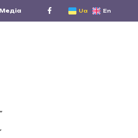
Медіа
Ua
En
у”
”