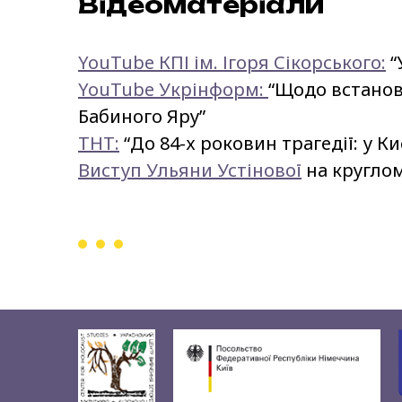
Відеоматеріали
YouTube КПІ ім. Ігоря Сікорського:
“
YouTube Укрінформ:
“Щодо встанов
Бабиного Яру”
ТНТ:
“До 84-х роковин трагедії: у К
Виступ Ульяни Устінової
на круглом