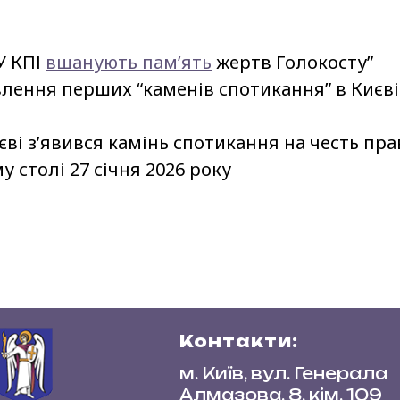
У КПІ
вшанують пам’ять
жертв Голокосту”
лення перших “каменів спотикання” в Києві 
иєві з’явився камінь спотикання на честь пр
у столі 27 січня 2026 року
Контакти:
м. Київ, вул. Генерала
Алмазова, 8, кім. 109